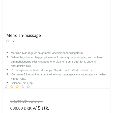
Meridian-massage
0037
Meridian-Massage er en gammel kinesisk behandlingsform
Behandlingsformen bygger på akupunkturens grundprincipper, som er læren
om meridianerne eller kroppens energibaner, som søger for kroppens
energetiske flow.
På energibanerne findes der nogle ‘Stærke punkter’ lad os kalde dem.
’De power fulde punkter’ som ved tryk og massage kan skabe balance mellem
Yin og Yang.
Balance i din krop.
675,00 DKK v/ 5 stk.
v/ 5 stk.
600,00 DKK