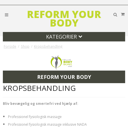
REFORM YOUR
BODY
KATEGORIER
Forside
/
Shop
/
Kropsbehandling
REFORM YOUR BODY
KROPSBEHANDLING
Bliv bevægelig og smertefri ved hjælp af:
Professionel fysiologisk massage
Professionel fysiologisk massage inklusive NADA