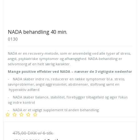
NADA behandling 40 min.
0130
NADA er en recovery-metode, som er anvendelig ved alle typer af stress,
angst, psykiatriske symptomer og afhængighed. NADA-behandling er
selvomsorg af en helt særlig karakter.
Mange positive effekter ved NADA – nævner de 3 vigtigste nedenfor
- NADA skaber indre ro, reducerer en række symptomer bl.a. stress,
søvnproblemer, angst aggressivitet, abstinenser, stoftrang samt en
hyperaktiv adfærd
- NADA skaber balance, stabilitet, forebygger tilbagefald og øger fokus
og indre kontrol
- NADA er et vigtigt supplement til anden behandling
475,00 DKK v/ 6 stk.