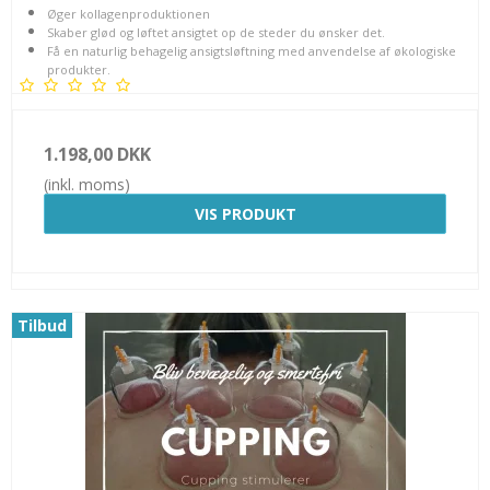
Øger kollagenproduktionen
Skaber glød og løftet ansigtet op de steder du ønsker det.
Få en naturlig behagelig ansigtsløftning med anvendelse af økologiske
produkter.
1.198,00 DKK
(inkl. moms)
VIS PRODUKT
Tilbud