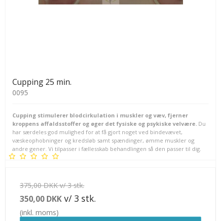
Cupping 25 min.
0095
Cupping stimulerer blodcirkulation i muskler og væv, fjerner
kroppens affaldsstoffer og øger det fysiske og psykiske velvære.
Du
har særdeles god mulighed for at få gjort noget ved bindevævet,
væskeophobninger og kredsløb samt spændinger, ømme muskler og
andre gener. Vi tilpasser i fællesskab behandlingen så den passer til dig.
375,00 DKK v/ 3 stk.
v/ 3 stk.
350,00 DKK
(inkl. moms)