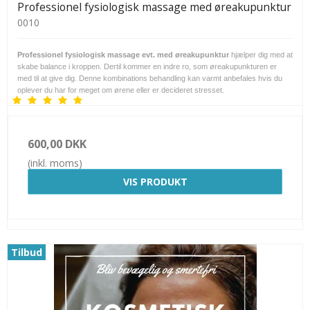
Professionel fysiologisk massage med øreakupunktur
0010
Professionel fysiologisk massage evt. med øreakupunktur
hjælper dig med at
skabe balance i kroppen. Dertil kommer en indre ro, som øreakupunkturen er
med til at give dig. Denne kombinations behandling kan varmt anbefales hvis du
oplever du har for meget om ørene eller er decideret stresset.
600,00 DKK
(inkl. moms)
VIS PRODUKT
Tilbud