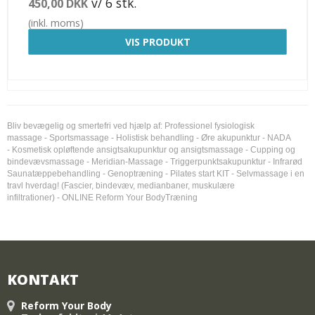
v/ 6 stk.
450,00 DKK
(inkl. moms)
VIS PRODUKT
Bliv bevægelig og smertefri ved hjælp af:
Professionel fysiologisk
massage
- Sportsmassage -
Holistisk behandling
-
Øre akupunktur - NADA
-
Kosmetisk opløftende ansigtsakupunktur og ansigtsmassage
-
Cupping og
bindevævsmassage
-
Meridian-Massage
-
Triggerpunktsakupunktur
-
Infrarød
Saunatæppebehandling
-
Genoptræning - Pilates start KIT
-
Selvmassage i en
travl hverdag! (Fascier, bindevæv, medianbaner, muskulære
infiltrationer)
-
ONLINE Reform Your BodyTræning
KONTAKT
Reform Your Body