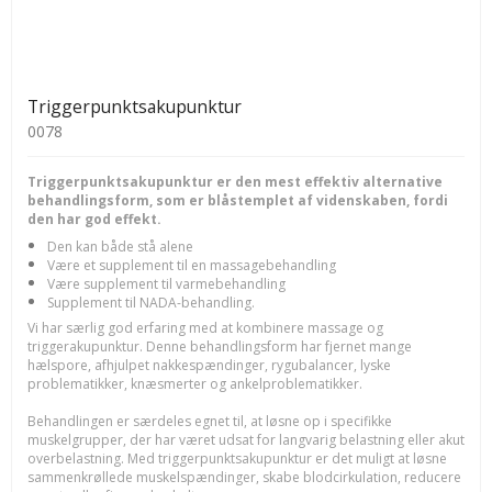
Triggerpunktsakupunktur
0078
Triggerpunktsakupunktur er den mest effektiv alternative
behandlingsform, som er blåstemplet af videnskaben, fordi
den har god effekt.
Den kan både stå alene
Være et supplement til en massagebehandling
Være supplement til varmebehandling
Supplement til NADA-behandling.
Vi har særlig god erfaring med at kombinere massage og
triggerakupunktur. Denne behandlingsform har fjernet mange
hælspore, afhjulpet nakkespændinger, rygubalancer, lyske
problematikker, knæsmerter og ankelproblematikker.
Behandlingen er særdeles egnet til, at løsne op i specifikke
muskelgrupper, der har været udsat for langvarig belastning eller akut
overbelastning. Med triggerpunktsakupunktur er det muligt at løsne
sammenkrøllede muskelspændinger, skabe blodcirkulation, reducere