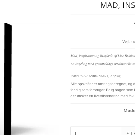
MAD, IN
Vejl. 
Mad, inspiration og livsglæde Af Lise Brin
En kogebog med gammeldags traditionelle su
ISBN 978-87-988758-0-1, 2 oplag
Alle opskrifter er næringsberegnet, og
for dig som forbruger. Brug bogen som k
der ønsker en livsstilsændring med foku
Model
STK