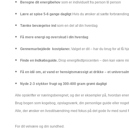
Beregne dit energibehov
som er individuelt fra person til person
Lære at spise 5-6 gange dagligt
Hvis du ønsker at sætte forbrændingen
Tænke bevægelse ind
som en del af din hverdag
Få mere energi og overskud i din hverdag
Gennemarbejdede kostplaner.
Valget er dit – har du brug for at få h
Finde en
Indkøbsguide
.
Drop energifedtprocenten – den kan være m
Få en idé om, at vand er hensigtsmæssigt at drikke – et universal
Nyde 2-3 stykker frugt og 300-400 gram grønt dagligt
Alle opskrifter er næringsberegnet, og der er eksempler på, hvordan ene
Brug bogen som kogebog, opslagsværk, din personlige guide eller noget h
Alle, der ønsker en livsstilsændring med fokus på det gode liv med sund f
For dit velvære og din sundhed
.