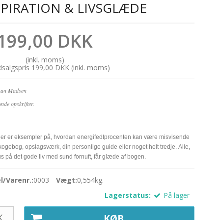
SPIRATION & LIVSGLÆDE
199,00 DKK
(inkl. moms)
udsalgspris 199,00 DKK
(inkl. moms)
kman Madsen
nde opskrifter.
 der er eksempler på, hvordan energifedtprocenten kan være misvisende
ogebog, opslagsværk, din personlige guide eller noget helt tredje. Alle,
s på det gode liv med sund fornuft, får glæde af bogen.
/Varenr.:
0003
Vægt:
0,554
kg.
Lagerstatus:
På lager
.
KØB