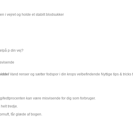
 i vejret og holde et stabilt blodsukker
jælpå p din vej?
isvisende
middel
Vand renser og sætter fodspor i din krops velbefindende Nyttige tips & tricks 
rgifedtprocenten kan være misvisende for dig som forbruger.
elt tredje.
ornuft, får glæde af bogen.