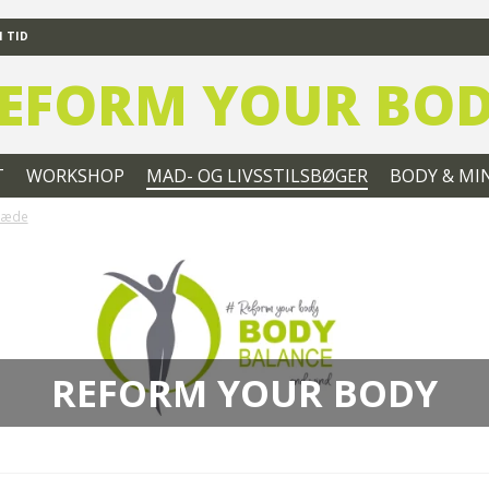
 TID
EFORM YOUR BO
T
WORKSHOP
MAD- OG LIVSSTILSBØGER
BODY & MI
glæde
REFORM YOUR BODY