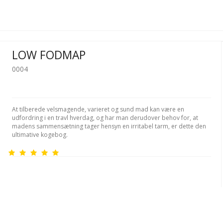
LOW FODMAP
0004
At tilberede velsmagende, varieret og sund mad kan være en
udfordring i en travl hverdag, og har man derudover behov for, at
madens sammensætning tager hensyn en irritabel tarm, er dette den
ultimative kogebog.