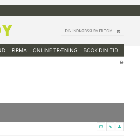
DY
DIN INDKØBSKURV ER TOM
ND
FIRMA
ONLINE TRÆNING
BOOK DIN TID