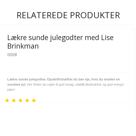
RELATEREDE PRODUKTER
Lækre sunde julegodter med Lise
Brinkman
0008
Lækre sunde julegodter. Opskriftshæftet du bør eje, hvis du øsnker en
sundere jul.
Her finder du vejen til god smag, stabilit blodsukker og god energi i
julen!