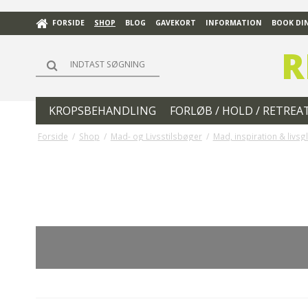
FORSIDE
SHOP
BLOG
GAVEKORT
INFORMATION
BOOK DIN
R
KROPSBEHANDLING
FORLØB / HOLD / RETREA
Forside
/
Shop
/
Mad- og Livsstilsbøger
/
Mad, inspiration & livs