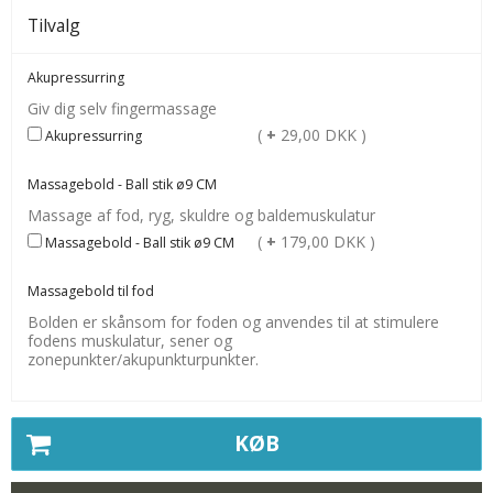
Tilvalg
Akupressurring
Giv dig selv fingermassage
(
+
29,00 DKK )
Akupressurring
Massagebold - Ball stik ø9 CM
Massage af fod, ryg, skuldre og baldemuskulatur
(
+
179,00 DKK )
Massagebold - Ball stik ø9 CM
Massagebold til fod
Bolden er skånsom for foden og anvendes til at stimulere
fodens muskulatur, sener og
zonepunkter/akupunkturpunkter.
KØB