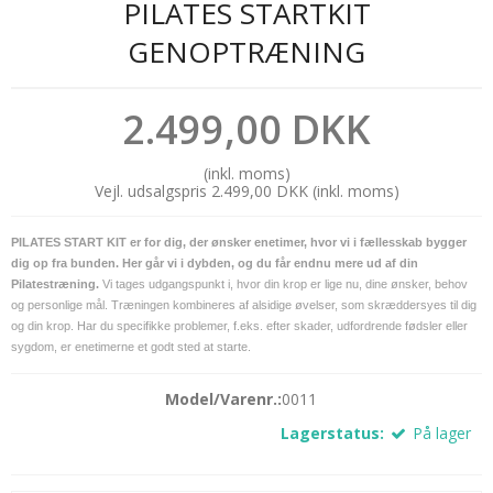
PILATES STARTKIT
GENOPTRÆNING
2.499,00 DKK
(inkl. moms)
Vejl. udsalgspris 2.499,00 DKK
(inkl. moms)
PILATES START KIT er for dig, der ønsker enetimer, hvor vi i fællesskab bygger
dig op fra bunden.
Her går vi i dybden, og du får endnu mere ud af din
Pilatestræning.
Vi tages udgangspunkt i, hvor din krop er lige nu, dine ønsker, behov
og personlige mål. Træningen kombineres af alsidige øvelser, som skræddersyes til dig
og din krop. Har du specifikke problemer, f.eks. efter skader, udfordrende fødsler eller
sygdom, er enetimerne et godt sted at starte.
Model/Varenr.:
0011
Lagerstatus:
På lager