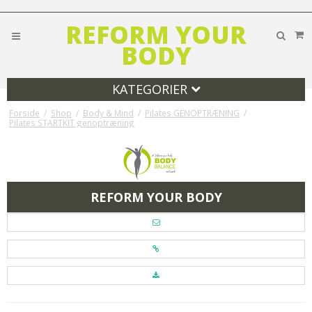
REFORM YOUR
BODY
KATEGORIER
Forside
/
Shop
/
Body & Mind
/
Pilates GENOPTRÆNING
/
Pilates STARTKIT genoptræning
REFORM YOUR BODY