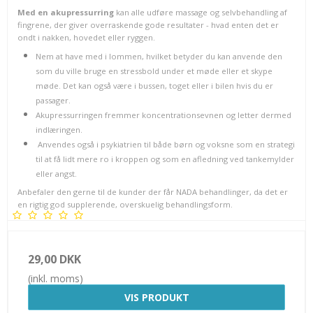
Med en akupressurring
kan alle udføre massage og selvbehandling af
fingrene, der giver overraskende gode resultater - hvad enten det er
ondt i nakken, hovedet eller ryggen.
Nem at have med i lommen, hvilket betyder du kan anvende den
som du ville bruge en stressbold under et møde eller et skype
møde. Det kan også være i bussen, toget eller i bilen hvis du er
passager.
Akupressurringen fremmer koncentrationsevnen og letter dermed
indlæringen.
Anvendes også i psykiatrien til både børn og voksne som en strategi
til at få lidt mere ro i kroppen og som en afledning ved tankemylder
eller angst.
Anbefaler den gerne til de kunder der får NADA behandlinger, da det er
en rigtig god supplerende, overskuelig behandlingsform.
29,00 DKK
(inkl. moms)
VIS PRODUKT