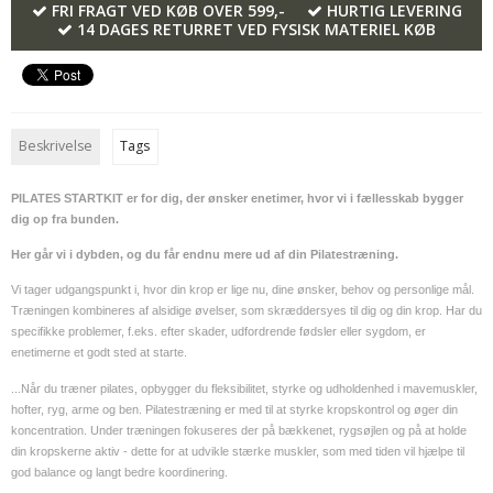
FRI FRAGT VED KØB OVER 599,-
HURTIG LEVERING
14 DAGES RETURRET VED FYSISK MATERIEL KØB
Beskrivelse
Tags
PILATES STARTKIT er for dig, der ønsker enetimer, hvor vi i fællesskab bygger
dig op fra bunden.
Her går vi i dybden, og du får endnu mere ud af din Pilatestræning.
Vi tager udgangspunkt i, hvor din krop er lige nu, dine ønsker, behov og personlige mål.
Træningen kombineres af alsidige øvelser, som skræddersyes til dig og din krop. Har du
specifikke problemer, f.eks. efter skader, udfordrende fødsler eller sygdom, er
enetimerne et godt sted at starte.
...Når du træner pilates, opbygger du fleksibilitet, styrke og udholdenhed i mavemuskler,
hofter, ryg, arme og ben. Pilatestræning er med til at styrke kropskontrol og øger din
koncentration. Under træningen fokuseres der på bækkenet, rygsøjlen og på at holde
din kropskerne aktiv - dette for at udvikle stærke muskler, som med tiden vil hjælpe til
god balance og langt bedre koordinering.