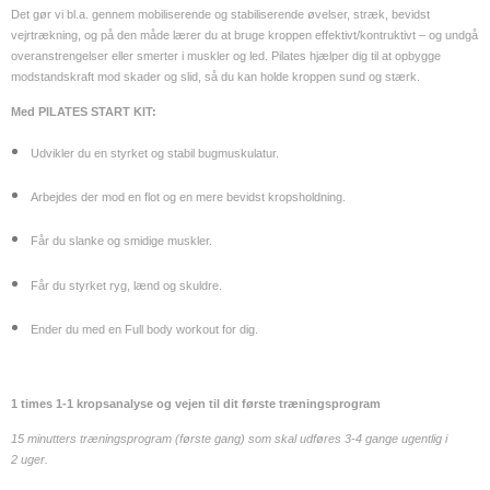
Det gør vi bl.a. gennem mobiliserende og stabiliserende øvelser, stræk, bevidst
vejrtrækning, og på den måde lærer du at bruge kroppen effektivt/kontruktivt – og undgå
overanstrengelser eller smerter i muskler og led. Pilates hjælper dig til at opbygge
modstandskraft mod skader og slid, så du kan holde kroppen sund og stærk.
Med PILATES START KIT:
Udvikler du en styrket og stabil bugmuskulatur.
Arbejdes der mod en flot og en mere bevidst kropsholdning.
Får du slanke og smidige muskler.
Får du styrket ryg, lænd og skuldre.
Ender du med en Full body workout for dig.
1 times 1-1 kropsanalyse og vejen til dit første træningsprogram
15 minutters træningsprogram (første gang) som skal udføres 3-4 gange ugentlig i
2 uger.