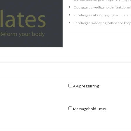
Opbygge og vedligeholde funktionel fle
Forebygge nakke-, ryg- og skulderst
Forebygge skader og balancere kro
Akupressurring
Massagebold - mini