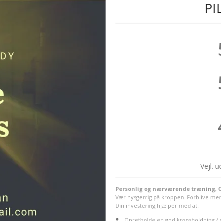
PI
Vejl. 
Personlig og nærværende træning, ON
V
ær nysgerrig på kroppen. Forblive ment
Din investering hjælper med at:
Opretholde en god kropsholdning / st