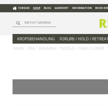
FORSIDE
SHOP
BLOG
GAVEKORT
INFORMATION
BOOK DIN
R
KROPSBEHANDLING
FORLØB / HOLD / RETREA
Forside
/
Shop
/
Body & Mind
/
PILATES 1:1
/
Pilates 1:1 ONLINE