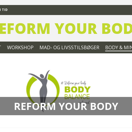
 TID
EFORM YOUR BO
T
WORKSHOP
MAD- OG LIVSSTILSBØGER
BODY & MI
REFORM YOUR BODY