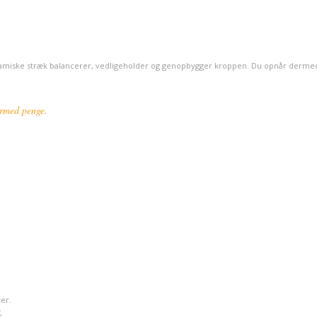
dynamiske stræk balancerer, vedligeholder og genopbygger kroppen. Du opnår derme
dermed penge.
er.
.