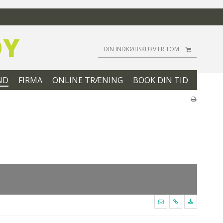
DY
DIN INDKØBSKURV ER TOM
ND
FIRMA
ONLINE TRÆNING
BOOK DIN TID