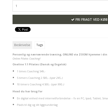
FRI FRAGT VED KØB
Beskrivelse
Tags
Personlig og nærværende træning, ONLINE via ZOOM hjemme i din
Online Pilates Coaching!
Oneline 1:1 Pilates (Dansk og Engelsk)
1 times Coaching 549,-
5 timers Coaching 2.500,-
(spar 245,-)
10 timers Coaching 4.500,-
(spar 990,-)
Hvad du har brug for
En digital enhed med internetforbindelse – fx en PC, Ipad, Tablet, Sm
Plads til dig og dit liggeunderlag