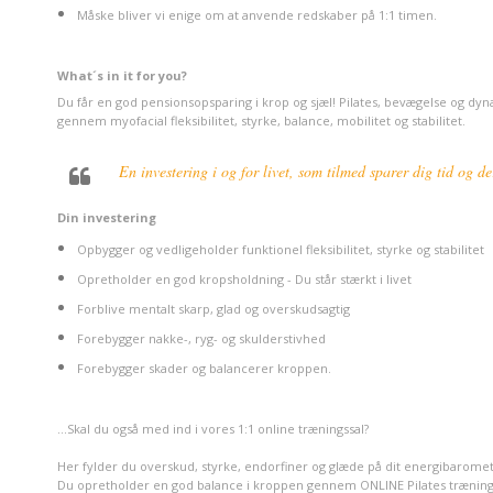
Måske bliver vi enige om at anvende redskaber på 1:1 timen
.
What´s in it for you?
Du får en god pensionsopsparing i krop og sjæl! Pilates, bevægelse og 
gennem myofacial fleksibilitet, styrke, balance, mobilitet og stabilitet.
En investering i og for livet, som tilmed sparer dig tid og 
Din investering
Opbygger og vedligeholder funktionel fleksibilitet, styrke og stabilitet
Opretholder en god kropsholdning - Du står stærkt i livet
Forblive mentalt skarp, glad og overskudsagtig
Forebygger nakke-, ryg- og skulderstivhed
Forebygger skader og balancerer kroppen.
...Skal du også med ind i vores 1:1 online træningssal?
Her fylder du overskud, styrke, endorfiner og glæde på dit energibaromet
Du opretholder en god balance i kroppen gennem ONLINE Pilates træning