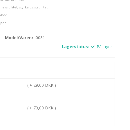
ksibilitet, styrke og stabilitet.
ivhed.
ppen.
Model/Varenr.:
0081
Lagerstatus:
På lager
(
+
29,00 DKK )
(
+
79,00 DKK )