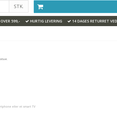
STK.
 OVER 599,-
HURTIG LEVERING
14 DAGES RETURRET VED
 stue.
artphone eller et smart TV