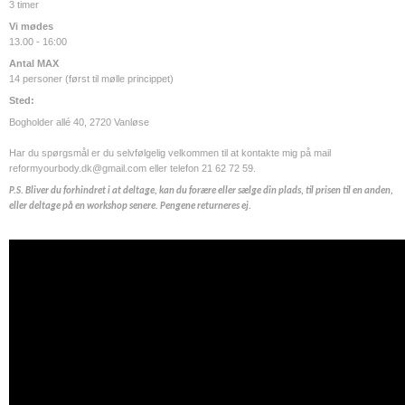
3 timer
Vi mødes
13.00 - 16:00
Antal MAX
14 personer (først til mølle princippet)
Sted:
Bogholder allé 40, 2720 Vanløse
Har du spørgsmål er du selvfølgelig velkommen til at kontakte mig på mail
reformyourbody.dk@gmail.com eller telefon 21 62 72 59.
P.S. Bliver du forhindret i at deltage, kan du forære eller sælge din plads, til prisen til en anden,
eller deltage på en workshop senere. Pengene returneres ej.