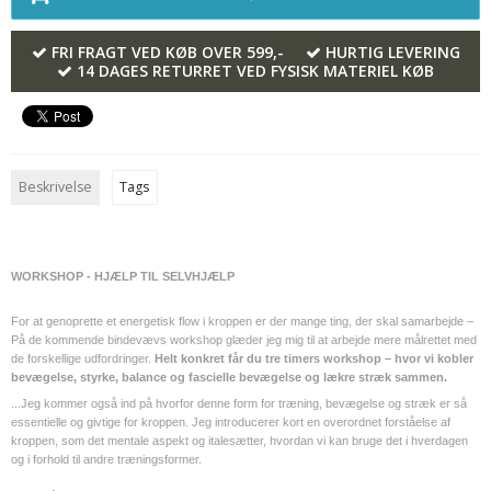
FRI FRAGT VED KØB OVER 599,-
HURTIG LEVERING
14 DAGES RETURRET VED FYSISK MATERIEL KØB
Beskrivelse
Tags
WORKSHOP -
HJÆLP TIL SELVHJÆLP
For at genoprette et energetisk flow i kroppen er der mange ting, der skal samarbejde –
På de kommende bindevævs workshop glæder jeg mig til at arbejde mere målrettet med
de forskellige udfordringer.
Helt konkret får du tre timers workshop – hvor vi kobler
bevægelse, styrke, balance og fascielle bevægelse og lækre stræk sammen.
...Jeg kommer også ind på hvorfor denne form for træning, bevægelse og stræk er så
essentielle og givtige for kroppen. Jeg introducerer kort en overordnet forståelse af
kroppen, som det mentale aspekt og italesætter, hvordan vi kan bruge det i hverdagen
og i forhold til andre træningsformer.