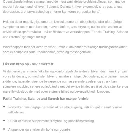
Ovenstående kobles sammen med de mest almindelige problemstillinger, som mange
møder i det samfund, vi lever i i dagens Danmark. hvor eksempelvis stress, angst,
depression, uro, søvnløshed og smerter kan være et resultat heraf.
Hvis du døjer med flygtige smerter, kroniske smerter, ubegribelige eller uforståelige
symptomer enten med lænden, maven, hoften, arm, bryst og nakke eller ønsker at
udvide din kropsforståelse – så er Bindevævs workshoppen ´Fascial Training, Balance
and Stretch´ lige noget for dig!
Workshoppen forløber over tre timer - hvor vi anvender forskellige træningsredskaber,
som eksempelvis slide, redondobold, strop og massagebolde.
Lås din krop op - bliv smertefri
Vil du gerne være mere fleksibel og komfortabel? Jo ældre vi bliver, des mere krymper
vores bindevæv, og med tiden bliver vi mindre smidige. Det gode er, at vi gennem nogle
siddende, liggende, stående bevægende og masserende øvelser og stræk kan
stimulere muskler, senere og ledbånd samt det øvrige bindevæv til at blive stærkere og
mere fleksibelt og dermed opleve større frihed og bevægelighed i kroppen.
Facial Training, Balance and Stretch har mange fordele
Forbedrer dine daglige gøremål, alt fra støvsugning, indkøb, gåtur samt fysiske
udfoldelser
Du får et stærkt supplement til styrke- og konditionstræning
Afspænder og styrker din hofte og rygsøjle