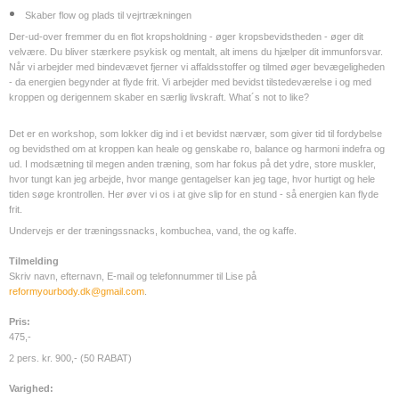
Skaber flow og plads til vejrtrækningen
Der-ud-over fremmer du en flot kropsholdning - øger kropsbevidstheden - øger dit
velvære. Du bliver stærkere psykisk og mentalt, alt imens du hjælper dit immunforsvar.
Når vi arbejder med bindevævet fjerner vi affaldsstoffer og tilmed øger bevægeligheden
- da energien begynder at flyde frit. Vi arbejder med bevidst tilstedeværelse i og med
kroppen og derigennem skaber en særlig livskraft.
What´s not to like?
Det er en workshop, som lokker dig ind i et bevidst nærvær, som giver tid til fordybelse
og bevidsthed om at kroppen kan heale og genskabe ro, balance og harmoni indefra og
ud. I modsætning til megen anden træning, som har fokus på det ydre, store muskler,
hvor tungt kan jeg arbejde, hvor mange gentagelser kan jeg tage, hvor hurtigt og hele
tiden søge krontrollen. Her øver vi os i at give slip for en stund - så energien kan flyde
frit.
Undervejs er der træningssnacks, kombuchea, vand, the og kaffe.
Tilmelding
Skriv navn, efternavn, E-mail og telefonnummer til Lise på
reformyourbody.dk@gmail.com
.
Pris:
475,-
2 pers. kr. 900,- (50 RABAT)
Varighed: