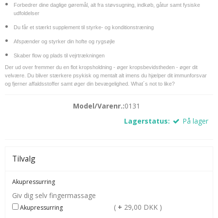
Forbedrer dine daglige gøremål, alt fra støvsugning, indkøb, gåtur samt fysiske
udfoldelser
Du får et stærkt supplement til styrke- og konditionstræning
Afspænder og styrker din hofte og rygsøjle
Skaber flow og plads til vejrtrækningen
Der ud over fremmer du en flot kropsholdning - øger kropsbevidstheden - øger dit
velvære. Du bliver stærkere psykisk og mentalt alt imens du hjælper dit immunforsvar
og fjerner affaldsstoffer samt øger din bevægelighed. What´s not to like?
Model/Varenr.:
0131
Lagerstatus:
På lager
Tilvalg
Akupressurring
Giv dig selv fingermassage
(
+
29,00 DKK )
Akupressurring