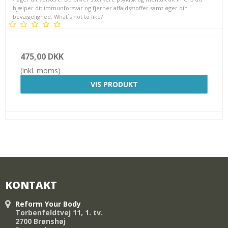
hjælper dit immunforsvar og fjerner affaldsstoffer samt øger din
bevægelighed. What´s not to like?
475,00 DKK
(inkl. moms)
VIS PRODUKT
KONTAKT
Reform Your Body
Torbenfeldtvej 11, 1. tv.
2700 Brønshøj