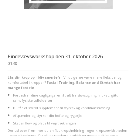
Bindevævsworkshop den 31. oktober 2026
0130
Lås din krop op - bliv smertefri
Vil du gerne være mere fleksibel og
komfortabel i kroppen?
Facial Training, Balance and Stretch har
mange fordele
Forbedrer dine daglige gøremål, alt fra støvsugning, indkøb, gåtur
samt fysiske udfoldelser
Du får et stærkt supplement til styrke- og konditionstræning
Afspænder og styrker din hofte og rygsøjle
Skaber flow og plads til vejrtrækningen
Der ud over fremmer du en flot kropsholdning - øger kropsbevidstheden
- øger dit velvære. Du bliver stærkere psykisk og mentalt alt imens du