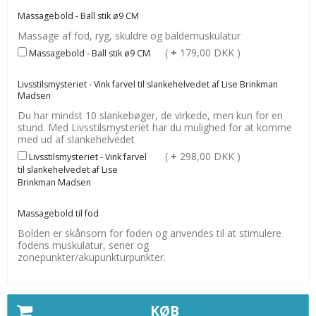
Massagebold - Ball stik ø9 CM
Massage af fod, ryg, skuldre og baldemuskulatur
(
+
179,00 DKK )
Massagebold - Ball stik ø9 CM
Livsstilsmysteriet - Vink farvel til slankehelvedet af Lise Brinkman
Madsen
Du har mindst 10 slankebøger, de virkede, men kun for en
stund. Med Livsstilsmysteriet har du mulighed for at komme
med ud af slankehelvedet
(
+
298,00 DKK )
Livsstilsmysteriet - Vink farvel
til slankehelvedet af Lise
Brinkman Madsen
Massagebold til fod
Bolden er skånsom for foden og anvendes til at stimulere
fodens muskulatur, sener og
zonepunkter/akupunkturpunkter.
KØB