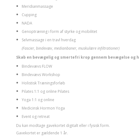
Meridianmassage
Cupping
NADA
Genoptræning i form af styrke og mobilitet
Selvmassage i en travl hverdag
(Fascier, bindevæv, medianbaner, muskulære infiltrationer)
Skab en bevægelig og smertefri krop gennem bevægelse og h
Bindevævs FLOW
Bindevævs Workshop
Holistisk Træningsforløb
Pilates 1:1 og online Pilates
Yoga 1:1 og online
Medicinsk Hormon Yoga
Event og retreat
Du kan modtage gavekortet digitalt eller i fysisk form.
Gavekortet er gældende 1 år.