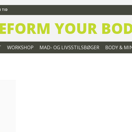
 TID
EFORM YOUR BO
T
WORKSHOP
MAD- OG LIVSSTILSBØGER
BODY & MI