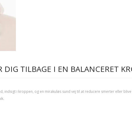
 DIG TILBAGE I EN BALANCERET K
ndsigt i kroppen, og en mirakuløs sund vej til at reducere smerter eller blive 
ik.