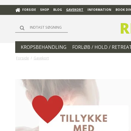
FORSIDE
SHOP
BLOG
GAVEKORT
INFORMATION
BOOK DIN
R
KROPSBEHANDLING
FORLØB / HOLD / RETREA
Forside
/
Gavekort